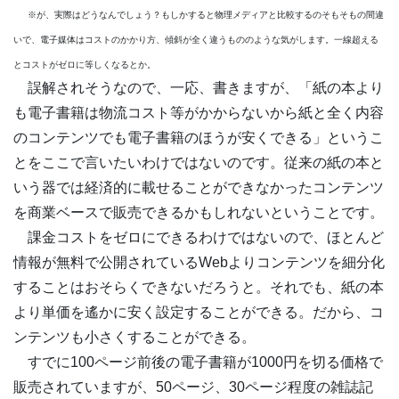
※が、実際はどうなんでしょう？もしかすると物理メディアと比較するのそもそもの間違
いで、電子媒体はコストのかかり方、傾斜が全く違うもののような気がします。一線超える
とコストがゼロに等しくなるとか。
誤解されそうなので、一応、書きますが、「紙の本より
も電子書籍は物流コスト等がかからないから紙と全く内容
のコンテンツでも電子書籍のほうが安くできる」というこ
とをここで言いたいわけではないのです。従来の紙の本と
いう器では経済的に載せることができなかったコンテンツ
を商業ベースで販売できるかもしれないということです。
課金コストをゼロにできるわけではないので、ほとんど
情報が無料で公開されているWebよりコンテンツを細分化
することはおそらくできないだろうと。それでも、紙の本
より単価を遙かに安く設定することができる。だから、コ
ンテンツも小さくすることができる。
すでに100ページ前後の電子書籍が1000円を切る価格で
販売されていますが、50ページ、30ページ程度の雑誌記