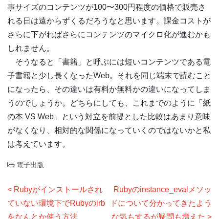
事サイズのコンテンツが100〜300円程度の価格で販売さ
れる日は遠からずくるだろうなと思います。課金コストが
さらに下がればさらにコンテンツのマイクロ化が進むかも
しれません。
そうなると「書籍」と呼ぶには短いコンテンツである電
子書籍と少し長くなったWeb。それを同じ端末で読むこと
になったら、その違いは有料か無料かの違いになってしま
うのでしょうか。どちらにしても、これまでのように「紙
の本 VS Web」という対立を前提とした比較はあまり意味
がなくなり、相対的な関係になっていくのではないかと私
は考えています。
電子出版
投
Rubyがインストールされ
Rubyのinstance_evalメソッ
稿
ていない環境下でRubyのirb
ドについて分かってきたよう
ナ
をなんとか使う方法
な気もするが疑問も増えた