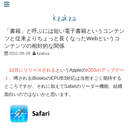
コ
☰
ン
kzakza
テ
ン
「書籍」と呼ぶには短い電子書籍というコンテン
ツ
ツと従来よりちょっと長くなったWebというコ
へ
ンテンツの相対的な関係
ス
2011-09-28
kzakza
キ
ッ
10月にリリースされる
というAppleの
iOS5のアップデー
プ
ト
、噂されるiBooksのEPUB3対応は当然すごく期待する
ところですが、それに加えてSafariのリーダー機能、結構
面白いのではないかと思います。