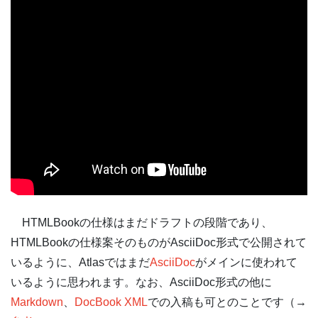
HTMLBookの仕様はまだドラフトの段階であり、
HTMLBookの仕様案そのものがAsciiDoc形式で公開されて
いるように、Atlasではまだ
AsciiDoc
がメインに使われて
いるように思われます。なお、AsciiDoc形式の他に
Markdown
、
DocBook XML
での入稿も可とのことです（→