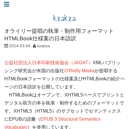
コ
☰
ン
kzakza
テ
ン
オライリー提唱の執筆・制作用フォーマット
ツ
HTMLBook仕様案の日本語訳
へ
2014-03-04
kzakza
ス
キ
公益社団法人日本印刷技術協会（JAGAT）
XMLパブリッ
ッ
シング研究会が米国の出版社
O’Reilly Media
が提唱する
プ
HTMLBookフォーマットの仕様案及びHTMLBookの紹介ペ
ージの日本語訳を公開しています。
HTMLBookはオープンで、XHTML5ベースでプリントと
デジタル双方の本を執筆・制作するためのフォーマットで
す。XHTML5（HTML5）のサブセットでセマンティクス
にEPUBの語彙（
EPUB 3 Structural Semantics
Vocabulary
）を使用しています。