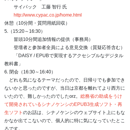
サイパック 工藤 智行 氏
http://www.cypac.co.jp/home.html
休憩（10分間・質問用紙回収）
5.（15:20～16:30）
冒頭10分間追加情報の提供（事務局）
登壇者と参加者全員による意見交換（質疑応答含む）
「DAISY / EPUBで実現するアクセシブルなデジタル
教科書」
6. 閉会（16:30～16:40）
どれも気になるテーマだったので、日帰りでも参加でき
ないかと思ったのですが、当日は京都を離れてより西方に
いたので、難しかったのでしたorz。
総務省の助成をうけ
て開発されているシナノケンシのEPUB3生成ソフト・再
生ソフト
のお話は、シナノケンシのウェブサイト上にもな
かなか出てこないので、個人的に特に気になっていたとこ
ろです。