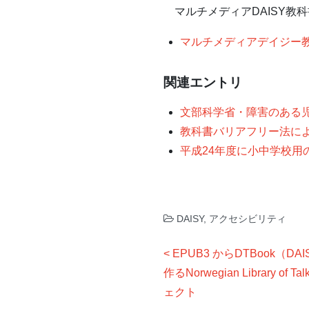
マルチメディアDAISY教
マルチメディアデイジー教科書 
関連エントリ
文部科学省・障害のある
教科書バリアフリー法に
平成24年度に小中学校用
DAISY
,
アクセシビリティ
投
EPUB3 からDTBook（D
稿
作るNorwegian Library of Ta
ナ
ェクト