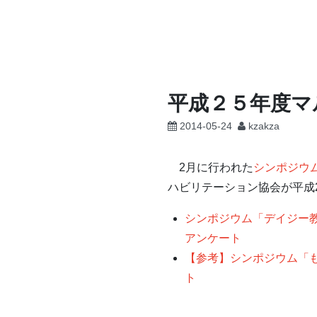
コ
ン
テ
ン
ツ
平成２５年度マ
へ
2014-05-24
kzakza
ス
キ
ッ
2月に行われた
シンポジウ
プ
ハビリテーション協会が平成
シンポジウム「デイジー
アンケート
【参考】シンポジウム「
ト