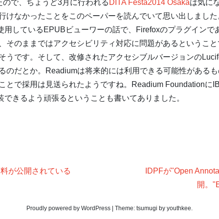
たので、ちょうど3月に行われる
DITA Festa2014 Osaka
は気に
行けなかったことをこのペーパーを読んでいて思い出しました
用しているEPUBビューワーの話で、Firefoxのプラグインで
そのままではアクセシビリティ対応に問題があるということで、IB
うです。そして、改修されたアクセシブルバージョンのLucifo
るのだとか。Readiumは将来的には利用できる可能性がある
で採用は見送られたようですね。Readium Foundation
実装できるよう頑張るということも書いてありました。
ン資料が公開されている
IDPFが"Open Anno
開。"E
Proudly powered by WordPress
|
Theme:
tsumugi
by
youthkee
.