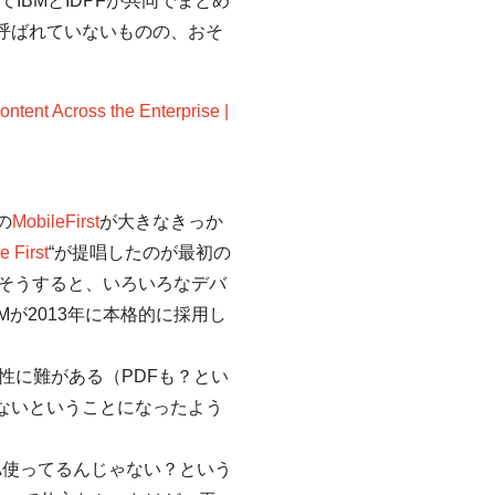
IBMとIDPFが共同でまとめ
呼ばれていないものの、おそ
ntent Across the Enterprise |
の
MobileFirst
が大きなきっか
e First
“が提唱したのが最初の
そうすると、いろいろなデバ
が2013年に本格的に採用し
可搬性に難がある（PDFも？とい
ないということになったよう
A使ってるんじゃない？という