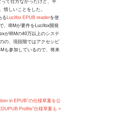
なって仕方なかったけど、平
。惜しいことをした。
ある
Lucifox EPUB reader
を使
Mが要件をLucifox開発
xがIBMの40万以上のシステ
ものの、現段階ではアクセシビ
にIBMも参加しているので、将来
tation in EPUB"の仕様草案を公
DUPUB Profile"仕様草案も