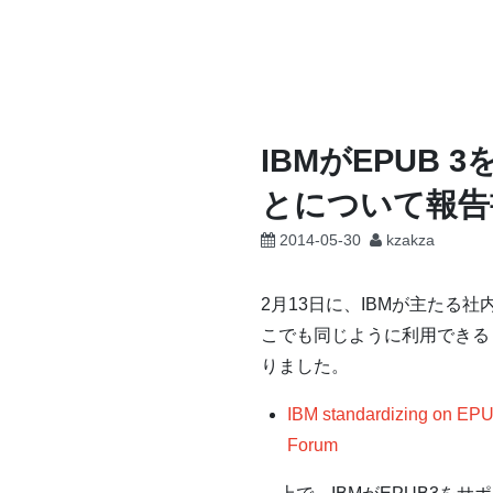
コ
ン
テ
ン
ツ
IBMがEPUB
へ
とについて報告
ス
キ
2014-05-30
kzakza
ッ
プ
2月13日に、IBMが主た
こでも同じように利用できる
りました。
IBM standardizing on EPUB 
Forum