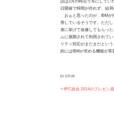
話は2月の時点で耳にしてい
日開催で時間が作れず、結局
おぉと思ったのが、IBMが使
用しているそうです。ただし、
者に挙げて改修してもらったそ
ムに展開されて利用されてい
リティ対応がまだまだということ
的にはIBMが求める機能が
EPUB
投
IIPC総会 2014のプレゼ
稿
ナ
ビ