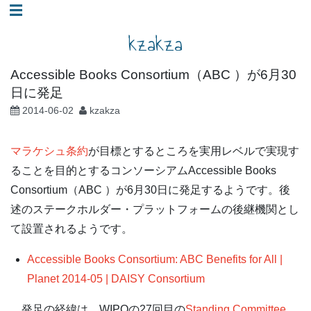
コ
☰
ン
kzakza
テ
ン
Accessible Books Consortium（ABC ）が6月30
ツ
日に発足
へ
2014-06-02
kzakza
ス
キ
マラケシュ条約
が目標とするところを実用レベルで実現す
ッ
ることを目的とするコンソーシアムAccessible Books
プ
Consortium（ABC ）が6月30日に発足するようです。後
述のステークホルダー・プラットフォームの後継機関とし
て設置されるようです。
Accessible Books Consortium: ABC Benefits for All |
Planet 2014-05 | DAISY Consortium
発足の経緯は、WIPOの27回目の
Standing Committee