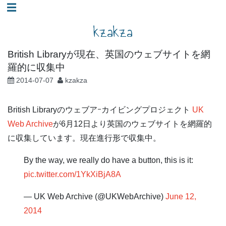
コ
☰
ン
kzakza
テ
ン
British Libraryが現在、英国のウェブサイトを網
ツ
羅的に収集中
へ
2014-07-07
kzakza
ス
キ
British Libraryのウェブアｰカイビングプロジェクト
UK
ッ
Web Archive
が6月12日より英国のウェブサイトを網羅的
プ
に収集しています。現在進行形で収集中。
By the way, we really do have a button, this is it:
pic.twitter.com/1YkXiBjA8A
— UK Web Archive (@UKWebArchive)
June 12,
2014