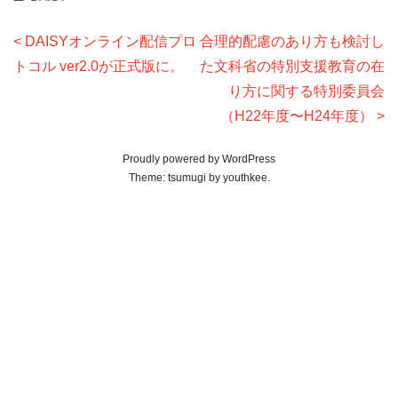
投
DAISYオンライン配信プロ
合理的配慮のあり方も検討し
稿
トコル ver2.0が正式版に。
た文科省の特別支援教育の在
ナ
り方に関する特別委員会
（H22年度〜H24年度）
ビ
ゲ
Proudly powered by WordPress
ー
Theme:
tsumugi
by
youthkee
.
シ
ョ
ン