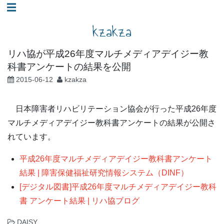
コ
☰
ン
kzakza
テ
ン
リハ協が平成26年度マルチメディアデイジー教
ツ
科書アンケートの結果を公開
へ
2015-06-12
kzakza
ス
キ
日本障害者リハビリテーション協会が行った平成26年度
ッ
マルチメディアデイジー教科書アンケートの結果が公開さ
プ
れています。
平成26年度マルチメディアデイジー教科書アンケート
結果 | 障害保健福祉研究情報システム（DINF）
[デジタル図書]平成26年度マルチメディアデイジー教科
書 アンケート結果 | リハ協ブログ
DAISY