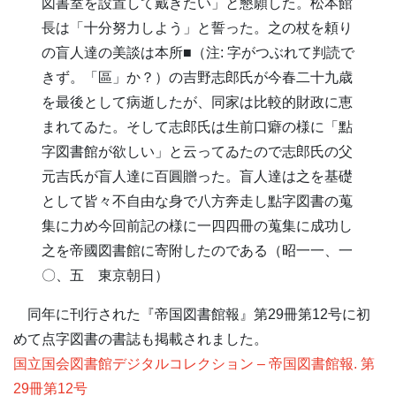
図書室を設置して戴きたい」と懇願した。松本館
長は「十分努力しよう」と誓った。之の杖を頼り
の盲人達の美談は本所■（注: 字がつぶれて判読で
きず。「區」か？）の吉野志郎氏が今春二十九歳
を最後として病逝したが、同家は比較的財政に恵
まれてゐた。そして志郎氏は生前口癖の様に「點
字図書館が欲しい」と云ってゐたので志郎氏の父
元吉氏が盲人達に百圓贈った。盲人達は之を基礎
として皆々不自由な身で八方奔走し點字図書の蒐
集に力め今回前記の様に一四四冊の蒐集に成功し
之を帝國図書館に寄附したのである（昭一一、一
〇、五 東京朝日）
同年に刊行された『帝国図書館報』第29冊第12号に初
めて点字図書の書誌も掲載されました。
国立国会図書館デジタルコレクション – 帝国図書館報. 第
29冊第12号