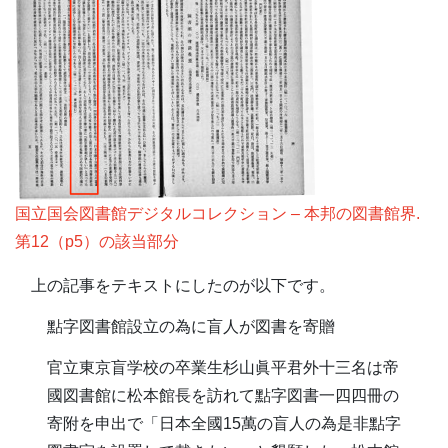
国立国会図書館デジタルコレクション – 本邦の図書館界.
第12（p5）の該当部分
上の記事をテキストにしたのが以下です。
點字図書館設立の為に盲人が図書を寄贈
官立東京盲学校の卒業生杉山眞平君外十三名は帝
國図書館に松本館長を訪れて點字図書一四四冊の
寄附を申出で「日本全國15萬の盲人の為是非點字