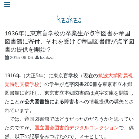
コ
☰
ン
kzakza
テ
ン
1936年に東京盲学校の卒業生が点字図書を帝国
ツ
図書館に寄付、それを受けて帝国図書館が点字図
へ
書の提供を開始？
ス
2015-08-06
kzakza
キ
ッ
1916年（大正5年）に東京盲学校（現在の
筑波大学附属視
プ
覚特別支援学校
）の学生が点字図書200冊を東京市立本郷
図書館に寄託し、東京市立本郷図書館は点字文庫を開設し
たことが
公共図書館による
障害者への情報提供の嚆矢とさ
れています。
では、帝国図書館ではどうだったのだろうかと思ってい
たのですが、
国立国会図書館デジタルコレクション
で、偶
然、以下の記事をみつけたので、メモとして。