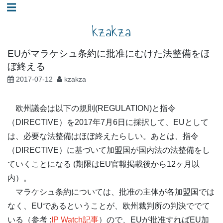
コ
☰
ン
kzakza
テ
ン
EUがマラケシュ条約に批准にむけた法整備をほ
ツ
ぼ終える
へ
2017-07-12
kzakza
ス
キ
欧州議会は以下の規則(REGULATION)と指令
ッ
（DIRECTIVE）を2017年7月6日に採択して、EUとして
プ
は、必要な法整備はほぼ終えたらしい。あとは、指令
（DIRECTIVE）に基づいて加盟国が国内法の法整備をし
ていくことになる (期限はEU官報掲載後から12ヶ月以
内）。
マラケシュ条約については、批准の主体が各加盟国では
なく、EUであるということが、欧州裁判所の判決ででて
いる（参考 :
IP Watch記事
）ので、EUが批准すればEU加