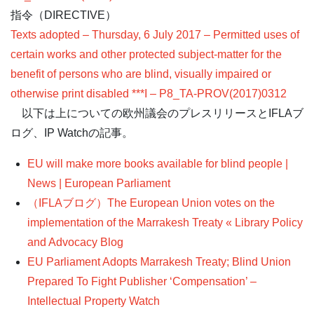
指令（DIRECTIVE）
Texts adopted – Thursday, 6 July 2017 – Permitted uses of
certain works and other protected subject-matter for the
benefit of persons who are blind, visually impaired or
otherwise print disabled ***I – P8_TA-PROV(2017)0312
以下は上についての欧州議会のプレスリリースとIFLAブ
ログ、IP Watchの記事。
EU will make more books available for blind people |
News | European Parliament
（IFLAブログ）The European Union votes on the
implementation of the Marrakesh Treaty « Library Policy
and Advocacy Blog
EU Parliament Adopts Marrakesh Treaty; Blind Union
Prepared To Fight Publisher ‘Compensation’ –
Intellectual Property Watch