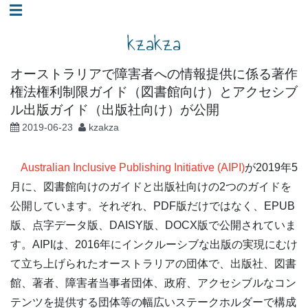
コ
☰
ン
kzakza
テ
ン
オーストラリアで障害者への情報提供に係る著作
ツ
権法権利制限ガイド（図書館向け）とアクセシブ
へ
ル出版ガイド（出版社向け）が公開
ス
2019-06-23
kzakza
キ
ッ
Australian Inclusive Publishing Initiative (AIPI)
が2019年5
プ
月に、図書館向けのガイドと出版社向けの2つのガイドを
公開しています。それぞれ、PDF版だけではなく、EPUB
版、点字データ版、DAISY版、DOCX版で公開されていま
す。AIPIは、2016年にインクルーシブな出版の実現にむけ
て立ち上げられたオーストラリアの団体で、出版社、図書
館、著者、障害者当事者団体、政府、アクセシブルなコン
テンツを提供する団体等の幅広いステークホルダーで構成