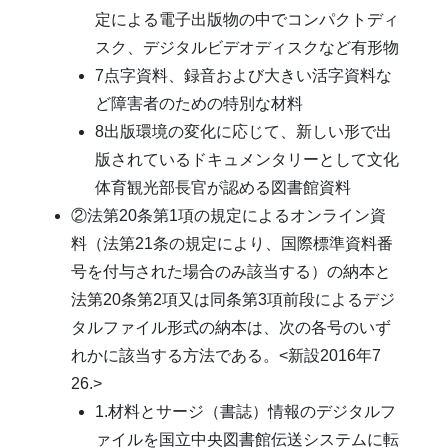
定による電子出版物の中でコンパクトディ
スク、デジタルビデオディスクなど有形物
7点字資料、録音および大きい活字資料な
ど障害者のための特別な材料
8出版環境の変化に応じて、新しい形で出
版されているドキュメンタリーとして文化
体育観光部長官が認める図書館資料
②法第20条第1項の規定によるオンライン資
料（法第21条の規定により、国際標準資料番
号を付与された場合のみ該当する）の納本と
法第20条第2項又は同条第3項前段によるデジ
タルファイル形式の納本は、次の各号のいず
れかに該当する方法である。<新設2016年7
26.>
1.材料とサージ（書誌）情報のデジタルフ
ァイルを国立中央図書館伝送システムに転