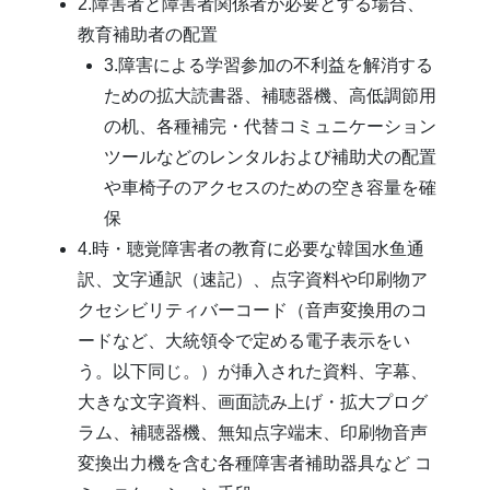
2.障害者と障害者関係者が必要とする場合、
教育補助者の配置
3.障害による学習参加の不利益を解消する
ための拡大読書器、補聴器機、高低調節用
の机、各種補完・代替コミュニケーション
ツールなどのレンタルおよび補助犬の配置
や車椅子のアクセスのための空き容量を確
保
4.時・聴覚障害者の教育に必要な韓国水鱼通
訳、文字通訳（速記）、点字資料や印刷物ア
クセシビリティバーコード（音声変換用のコ
ードなど、大統領令で定める電子表示をい
う。以下同じ。）が挿入された資料、字幕、
大きな文字資料、画面読み上げ・拡大プログ
ラム、補聴器機、無知点字端末、印刷物音声
変換出力機を含む各種障害者補助器具など コ