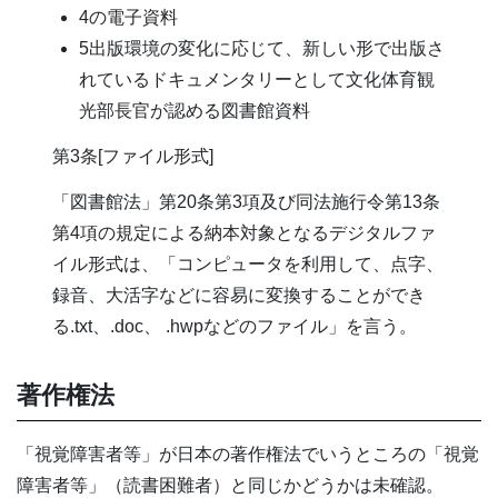
4の電子資料
5出版環境の変化に応じて、新しい形で出版さ
れているドキュメンタリーとして文化体育観
光部長官が認める図書館資料
第3条[ファイル形式]
「図書館法」第20条第3項及び同法施行令第13条
第4項の規定による納本対象となるデジタルファ
イル形式は、「コンピュータを利用して、点字、
録音、大活字などに容易に変換することができ
る.txt、.doc、 .hwpなどのファイル」を言う。
著作権法
「視覚障害者等」が日本の著作権法でいうところの「視覚
障害者等」（読書困難者）と同じかどうかは未確認。