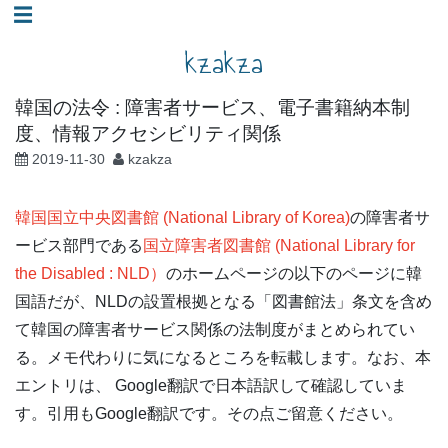
コ
☰
ン
kzakza
テ
ン
韓国の法令 : 障害者サービス、電子書籍納本制
ツ
度、情報アクセシビリティ関係
へ
2019-11-30
kzakza
ス
キ
韓国国立中央図書館 (National Library of Korea)
の障害者サ
ッ
ービス部門である
国立障害者図書館 (National Library for
プ
the Disabled : NLD）
のホームページの以下のページに韓
国語だが、NLDの設置根拠となる「図書館法」条文を含め
て韓国の障害者サービス関係の法制度がまとめられてい
る。メモ代わりに気になるところを転載します。なお、本
エントリは、 Google翻訳で日本語訳して確認していま
す。引用もGoogle翻訳です。その点ご留意ください。