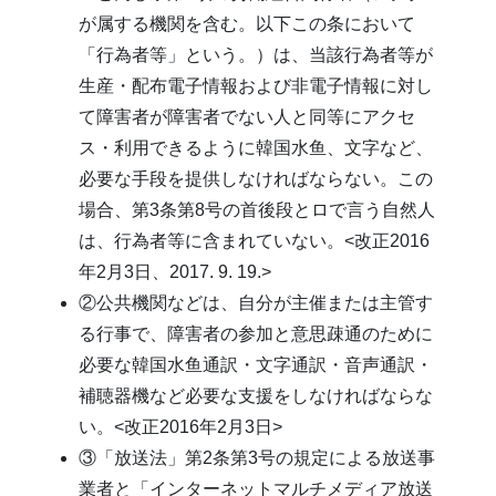
が属する機関を含む。以下この条において
「行為者等」という。）は、当該行為者等が
生産・配布電子情報および非電子情報に対し
て障害者が障害者でない人と同等にアクセ
ス・利用できるように韓国水鱼、文字など、
必要な手段を提供しなければならない。この
場合、第3条第8号の首後段とロで言う自然人
は、行為者等に含まれていない。<改正2016
年2月3日、2017. 9. 19.>
②公共機関などは、自分が主催または主管す
る行事で、障害者の参加と意思疎通のために
必要な韓国水鱼通訳・文字通訳・音声通訳・
補聴器機など必要な支援をしなければならな
い。<改正2016年2月3日>
③「放送法」第2条第3号の規定による放送事
業者と「インターネットマルチメディア放送