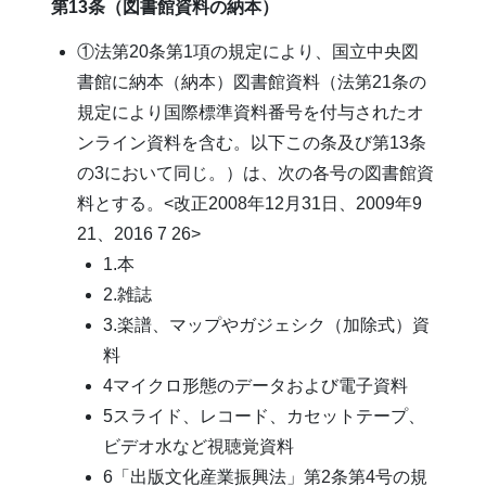
第13条（図書館資料の納本）
①法第20条第1項の規定により、国立中央図
書館に納本（納本）図書館資料（法第21条の
規定により国際標準資料番号を付与されたオ
ンライン資料を含む。以下この条及び第13条
の3において同じ。）は、次の各号の図書館資
料とする。<改正2008年12月31日、2009年9
21、2016 7 26>
1.本
2.雑誌
3.楽譜、マップやガジェシク（加除式）資
料
4マイクロ形態のデータおよび電子資料
5スライド、レコード、カセットテープ、
ビデオ水など視聴覚資料
6「出版文化産業振興法」第2条第4号の規