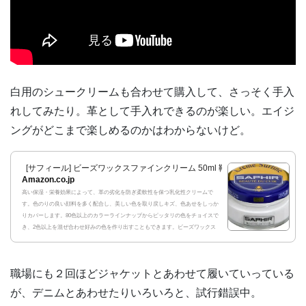
白用のシュークリームも合わせて購入して、さっそく手入
れしてみたり。革として手入れできるのが楽しい。エイジ
ングがどこまで楽しめるのかはわからないけど。
[サフィール] ビーズワックスファインクリーム 50ml 靴磨き 乳化性 シュー
Amazon.co.jp
高い保湿・栄養効果によって、革の劣化を防ぎ柔軟性を保つ乳化性クリームで
す。色のりの良い顔料を多く配合し、美しい色を取り戻しキズ、色あせをしっか
りカバーします。80色以上のカラーラインナップからピッタリの色をチョイスで
き、2色以上を混ぜ合わせ好みの色を作り出すこともできます。ビーズワックス
(蜜蝋)ベース...
職場にも２回ほどジャケットとあわせて履いていっている
が、デニムとあわせたりいろいろと、試行錯誤中。