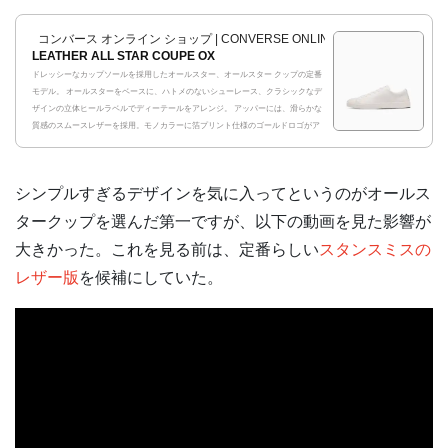
コンバース オンライン ショップ | CONVERSE ONLINE SHOP
LEATHER ALL STAR COUPE OX
ドレッシーなカップソールを採用したオールスター、オールスター クップの定番
モデル。 オールスターをベースに、ハトメのないシューレース、クラシックなデ
ザインの立体ヒールラベルでディーテールをアレンジ。 アッパーには、滑らかな
質感のスムースレザーを採用。モノカラーに箔プリント仕様のゴールドロゴがア
クセン...
シンプルすぎるデザインを気に入ってというのがオールス
タークップを選んだ第一ですが、以下の動画を見た影響が
大きかった。これを見る前は、定番らしい
スタンスミスの
レザー版
を候補にしていた。