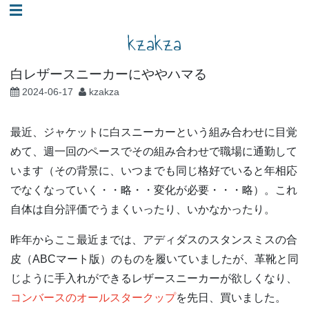
コ
☰
ン
kzakza
テ
ン
白レザースニーカーにややハマる
ツ
2024-06-17
kzakza
へ
ス
最近、ジャケットに白スニーカーという組み合わせに目覚
キ
めて、週一回のペースでその組み合わせで職場に通勤して
ッ
います（その背景に、いつまでも同じ格好でいると年相応
プ
でなくなっていく・・略・・変化が必要・・・略）。これ
自体は自分評価でうまくいったり、いかなかったり。
昨年からここ最近までは、アディダスのスタンスミスの合
皮（ABCマート版）のものを履いていましたが、革靴と同
じように手入れができるレザースニーカーが欲しくなり、
コンバースのオールスタークップ
を先日、買いました。