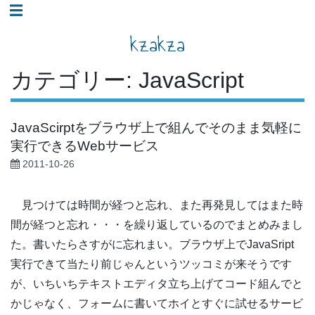
コ
☰
ン
kzakza
テ
ン
カテゴリー:
JavaScript
ツ
へ
JavaScirptをブラウザ上で組んでそのまま気軽に
ス
実行できるWebサービス
キ
2011-10-26
ッ
プ
見つけては時間が経つと忘れ、また再発見してはまた時
間が経つと忘れ・・・を繰り返しているのでまとめみまし
た。書いたらさすがに忘れまい。ブラウザ上でJavaSript
実行できて当たり前じゃんというツッコミが来そうです
が、いちいちテキストエディタ立ち上げてコード組んでと
かじゃなく、フォームに書いてホイとすぐに試せるサービ