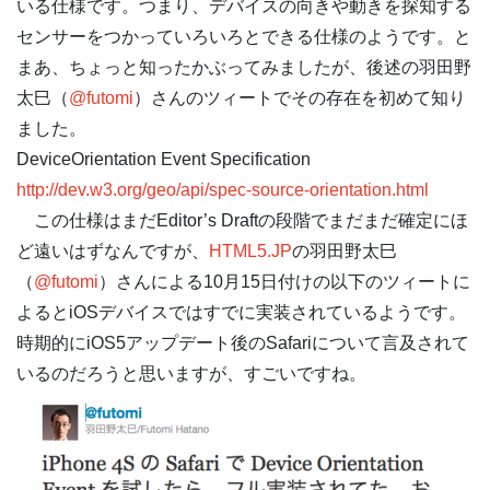
いる仕様です。つまり、デバイスの向きや動きを探知する
センサーをつかっていろいろとできる仕様のようです。と
まあ、ちょっと知ったかぶってみましたが、後述の羽田野
太巳（
@futomi
）さんのツィートでその存在を初めて知り
ました。
DeviceOrientation Event Specification
http://dev.w3.org/geo/api/spec-source-orientation.html
この仕様はまだEditor’s Draftの段階でまだまだ確定にほ
ど遠いはずなんですが、
HTML5.JP
の羽田野太巳
（
@futomi
）さんによる10月15日付けの以下のツィートに
よるとiOSデバイスではすでに実装されているようです。
時期的にiOS5アップデート後のSafariについて言及されて
いるのだろうと思いますが、すごいですね。