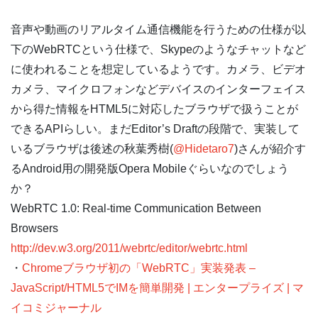
音声や動画のリアルタイム通信機能を行うための仕様が以
下のWebRTCという仕様で、Skypeのようなチャットなど
に使われることを想定しているようです。カメラ、ビデオ
カメラ、マイクロフォンなどデバイスのインターフェイス
から得た情報をHTML5に対応したブラウザで扱うことが
できるAPIらしい。まだEditor’s Draftの段階で、実装して
いるブラウザは後述の秋葉秀樹(
@Hidetaro7
)さんが紹介す
るAndroid用の開発版Opera Mobileぐらいなのでしょう
か？
WebRTC 1.0: Real-time Communication Between
Browsers
http://dev.w3.org/2011/webrtc/editor/webrtc.html
・
Chromeブラウザ初の「WebRTC」実装発表 –
JavaScript/HTML5でIMを簡単開発 | エンタープライズ | マ
イコミジャーナル