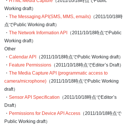
・
HTML Media Capture
（2011/10/18時点でPublic
Working draft）
・
The Messaging API(SMS, MMS, emails)
（2011/10/18時
点でPublic Working draft）
・
The Network Information API
（2011/10/18時点でPublic
Working draft）
Other
・
Calendar API
（2011/10/18時点でPublic Working draft）
・
Feature Permissions
（2011/10/18時点でEditor’s Draft）
・
The Media Capture API (programmatic access to
camera/microphone)
（2011/10/18時点でPublic Working
draft）
・
Sensor API Specification
（2011/10/18時点でEditor’s
Draft）
・
Permissions for Device API Access
（2011/10/18時点で
Public Working draft）