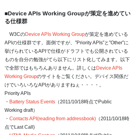
■Device APIs Working Groupが策定を進めてい
る仕様群
W3Cの
Device APIs Working Group
が策定を進めている
APIの仕様群です。面倒ですが、”Priority APIs”と”Other”に
挙げられているAPIで仕様がドラフトでも公開されている
ものを自分の勉強がてら以下にリスト化してみます。以下
で全部ではもちろんありません。詳しくは
Device APIs
Working Group
のサイトをご覧ください。デバイス関係だ
けでいろいろなAPIがありますねぇ・・・・。
Priority APIs
・
Battery Status Events
（2011/10/18時点でPublic
Working draft）
・
Contacts API(reading from addressbook)
（2011/10/18時
点でLast Call)