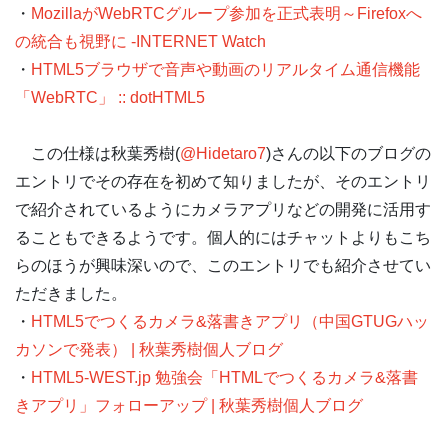
・
MozillaがWebRTCグループ参加を正式表明～Firefoxへ
の統合も視野に -INTERNET Watch
・
HTML5ブラウザで音声や動画のリアルタイム通信機能
「WebRTC」 :: dotHTML5
この仕様は秋葉秀樹(
@Hidetaro7
)さんの以下のブログの
エントリでその存在を初めて知りましたが、そのエントリ
で紹介されているようにカメラアプリなどの開発に活用す
ることもできるようです。個人的にはチャットよりもこち
らのほうが興味深いので、このエントリでも紹介させてい
ただきました。
・
HTML5でつくるカメラ&落書きアプリ（中国GTUGハッ
カソンで発表） | 秋葉秀樹個人ブログ
・
HTML5-WEST.jp 勉強会「HTMLでつくるカメラ&落書
きアプリ」フォローアップ | 秋葉秀樹個人ブログ