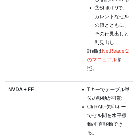
③Shift+F9で、
カレントなセル
の値とともに、
その行見出しと
列見出し
詳細は
NetReader2
のマニュアル
参
照。
NVDA + FF
Tキーでテーブル単
位の移動が可能
Ctrl+Alt+矢印キー
でセル間を水平移
動/垂直移動でき
る。