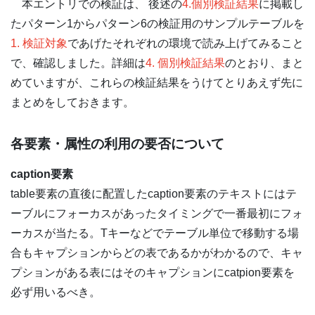
本エントリでの検証は、 後述の
4.個別検証結果
に掲載し
たパターン1からパターン6の検証用のサンプルテーブルを
1. 検証対象
であげたそれぞれの環境で読み上げてみること
で、確認しました。詳細は
4. 個別検証結果
のとおり、まと
めていますが、これらの検証結果をうけてとりあえず先に
まとめをしておきます。
各要素・属性の利用の要否について
caption要素
table要素の直後に配置したcaption要素のテキストにはテ
ーブルにフォーカスがあったタイミングで一番最初にフォ
ーカスが当たる。Tキーなどでテーブル単位で移動する場
合もキャプションからどの表であるかがわかるので、キャ
プションがある表にはそのキャプションにcatpion要素を
必ず用いるべき。