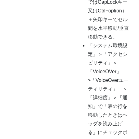
ではCapLockキー
又はCtrl+option）
＋矢印キーでセル
間を水平移動/垂直
移動できる。
「システム環境設
定」＞「アクセシ
ビリティ」＞
「VoiceOVer」
>「VoiceOverユー
ティリティ」 ＞
「詳細度」＞「通
知」で「表の行を
移動したときはヘ
ッダを読み上げ
る」にチェックボ