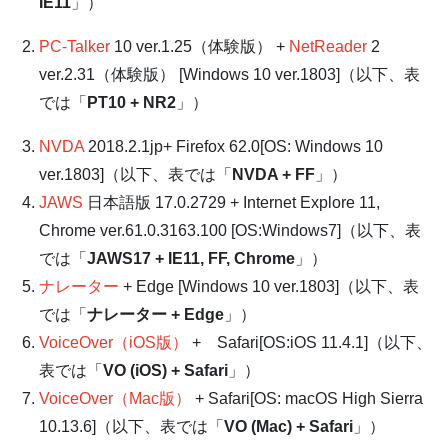
IE11
」）
PC-Talker
10 ver.1.25（体験版） +
NetReader
2
ver.2.31（体験版） [Windows 10 ver.1803]（以下、表
では「
PT10 + NR2
」）
NVDA
2018.2.1jp+ Firefox 62.0[OS: Windows 10
ver.1803]（以下、表では「
NVDA + FF
」）
JAWS
日本語版 17.0.2729 + Internet Explore 11,
Chrome ver.61.0.3163.100 [OS:Windows7]（以下、表
では「
JAWS17 + IE11, FF, Chrome
」）
ナレーター
+ Edge [Windows 10 ver.1803]（以下、表
では「
ナレーター + Edge
」）
VoiceOver（iOS版）
+ Safari[OS:iOS 11.4.1]（以下、
表では「
VO (iOS) + Safari
」）
VoiceOver（Mac版）
+ Safari[OS: macOS High Sierra
10.13.6]（以下、表では「
VO (Mac) + Safari
」）