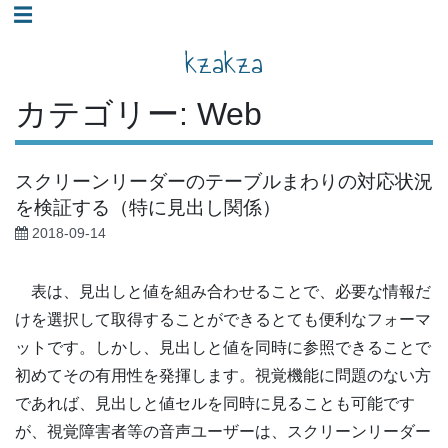
コ
☰
ン
kzakza
テ
ン
カテゴリー:
Web
ツ
へ
スクリーンリーダーのテーブルまわりの対応状況
ス
を検証する（特に見出し関係）
キ
2018-09-14
ッ
プ
表は、見出しと値を組み合わせることで、必要な情報だ
けを選択して取得することができるとても便利なフォーマ
ットです。しかし、見出しと値を同時に参照できることで
初めてその有用性を発揮します。視覚機能に問題のない方
であれば、見出しと値セルを同時に見ることも可能です
が、視覚障害者等の音声ユーザーは、スクリーンリーダー