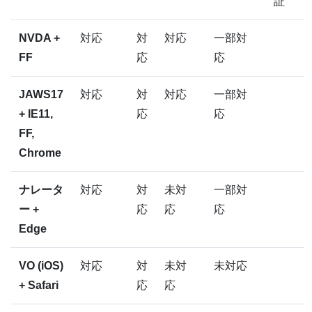
証
NVDA +
対応
対
対応
一部対
FF
応
応
JAWS17
対応
対
対応
一部対
+ IE11,
応
応
FF,
Chrome
ナレータ
対応
対
未対
一部対
ー +
応
応
応
Edge
VO (iOS)
対応
対
未対
未対応
+ Safari
応
応