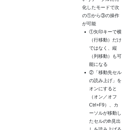
化したモードで次
の①から③の操作
が可能
①矢印キーで横
（行移動）だけ
ではなく、縦
（列移動）も可
能になる
②「移動先セル
の読み上げ」を
オンにすると
（オン／オフ
Ctrl+F9）、カ
ーソルが移動し
たセルのth見出
しを読み上げる