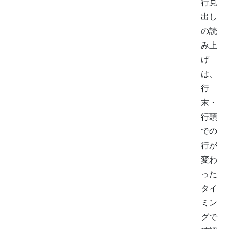
行見
出し
の読
み上
げ
は、
行
末・
行頭
での
行が
変わ
った
タイ
ミン
グで