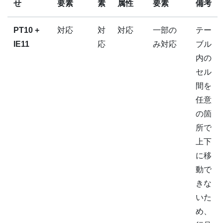
せ
要素
素
属性
要素
備考
PT10 +
対応
対
対応
一部の
テー
IE11
応
み対応
ブル
内の
セル
間を
任意
の箇
所で
上下
に移
動で
きな
いた
め、