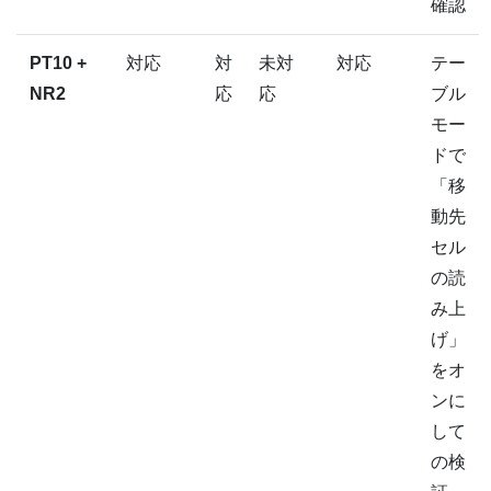
確認
PT10 +
対応
対
未対
対応
テー
NR2
応
応
ブル
モー
ドで
「移
動先
セル
の読
み上
げ」
をオ
ンに
して
の検