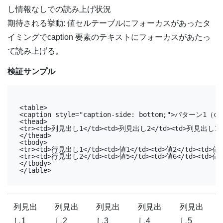
し情報なしでの読み上げ状況
期待される挙動: 値セルテーブルにフォーカスがあったタ
イミングでcaption 要素のテキストにフォーカスがあたっ
て読み上げる。
検証サンプル
<table>

<caption style="caption-side: bottom;">パターン1
<thead>

<tr><td>列見出し1</td><td>列見出し2</td><td>列見出し3</
</thead>

<tbody>

<tr><td>行見出し1</td><td>値1</td><td>値2</td><td>値3<
<tr><td>行見出し2</td><td>値5</td><td>値6</td><td>値7<
</tbody>

列見出
列見出
列見出
列見出
列見出
し1
し2
し3
し4
し5