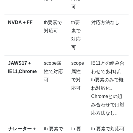
可
NVDA + FF
th要素で
th要
対応方法なし
対応可
素で
対応
可
JAWS17 +
scope属
scope
IE11との組み合
IE11,Chrome
性で対応
属性
わせであれば、
可
で対
th要素のみで概
応可
ね対応化。
Chromeとの組
み合わせでは対
応方法なし。
ナレーター +
th 要素で
th 要
th 要素で対応可