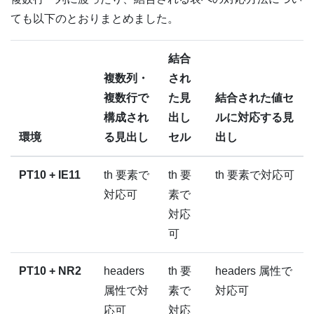
ても以下のとおりまとめました。
結合
複数列・
され
複数行で
た見
結合された値セ
構成され
出し
ルに対応する見
環境
る見出し
セル
出し
PT10 + IE11
th 要素で
th 要
th 要素で対応可
対応可
素で
対応
可
PT10 + NR2
headers
th 要
headers 属性で
属性で対
素で
対応可
応可
対応