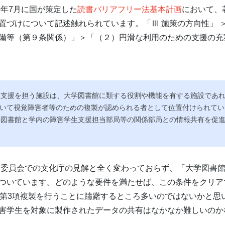
0年7月に国が策定した
読書バリアフリー法基本計画
において、
置づけについて記述触れられています。「Ⅲ 施策の方向性」 
備等（第９条関係）」＞「（２）円滑な利用のための支援の充実
生支援を担う施設は、大学図書館に類する役割や機能を有する施設であ
において視覚障害者等のための複製が認められる者として位置付けられて
の図書館と学内の障害学生支援担当部局等の関係部局との情報共有を促
策委員会での文化庁の見解と全く変わっておらず、「大学図書
ついています。どのような要件を満たせば、この条件をクリア
条第3項複製を行うことに躊躇するところ多いのではないかと思
害学生を対象に製作されたデータの共有はなかなか難しいのか