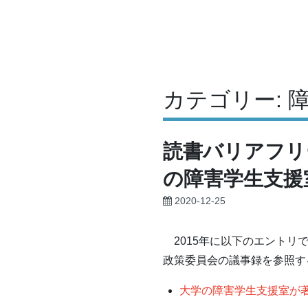
コ
ン
テ
ン
ツ
カテゴリー:
へ
ス
キ
読書バリアフリ
ッ
の障害学生支援
プ
2020-12-25
2015年に以下のエントリ
政策委員会の議事録を参照す
大学の障害学生支援室が著