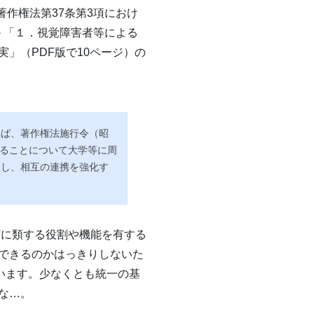
著作権法第37条第3項におけ
＞「１．視覚障害者等による
」（PDF版で10ページ）の
れば、著作権法施行令（昭
いることについて大学等に周
進し、相互の連携を強化す
館に類する役割や機能を有する
できるのかはっきりしないた
います。少なくとも統一の基
な…。