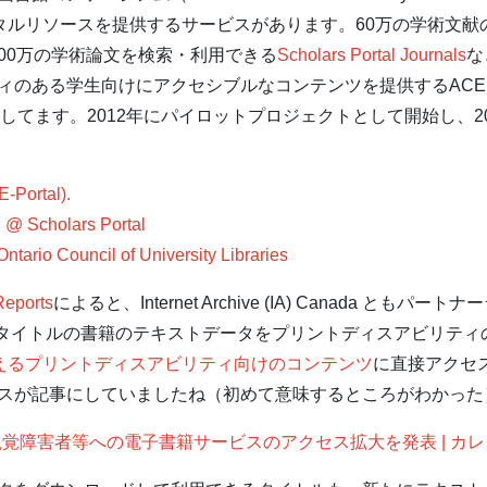
タルリソースを提供するサービスがあります。60万の学術文献
000万の学術論文を検索・利用できる
Scholars Portal Journals
な
る学生向けにアクセシブルなコンテンツを提供するACE (Accessi
も提供してます。2012年にパイロットプロジェクトとして開始し、
-Portal).
Scholars Portal
 Council of University Libraries
Reports
によると、Internet Archive (IA) Canada と
00タイトルの書籍のテキストデータをプリントディスアビリテ
超えるプリントディスアビリティ向けのコンテンツ
に直接アクセ
スが記事にしていましたね（初めて意味するところがわかった
ve（IA）、視覚障害者等への電子書籍サービスのアクセス拡大を発表 |