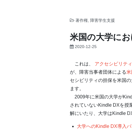
著作権
,
障害学生支援
米国の大学におけ
2020-12-25
これは、
アクセシビリティAdve
が、障害当事者団体による
米
セシビリティの担保を米国の大
ます。
2009年に米国の大学がKi
されていないKindle D
解にいたり、大学はKindle
大学へのKindle DX