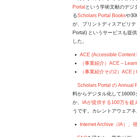
Portal
という学術文献のデジ
る
Scholars Portal Books
や3
が、プリントディスアビリティのあ
Portal) というサービス
した。
ACE (Accessible Content E
（事業紹介）ACE – Learn @ 
（事業紹介その2）ACE | Ontario
Scholars Portal の Annual 
料からデジタル化して160
か、
IAが提供する100万を
うです。カレントアウェアネ
Internet Archi