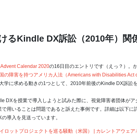
るKindle DX訴訟（2010年）
nt Calendar 2020
の16日目のエントリです（えっ？）。
国の障害を持つアメリカ人法（Americans with Disabilities Act of
学に求める動きの1つとして、2010年前後のKindle DX訴
ndle DXを授業で導入しようと試みた際に、視覚障害者団体が
Xを授業で用いることは問題であると訴えた事例です。詳細は以下
 DXの導入を見送っています。
導入パイロットプロジェクトを巡る騒動（米国） | カレントアウェ