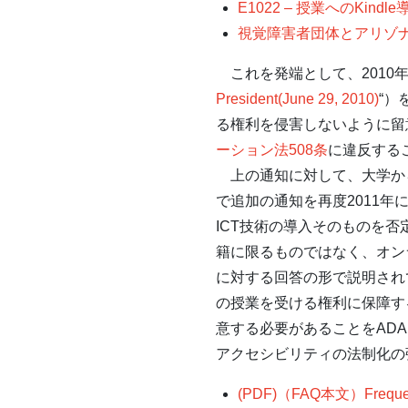
E1022 – 授業へのK
視覚障害者団体とアリゾナ州立大、
これを発端として、2010
President(June 29, 2010)
“）
る権利を侵害しないように留
ーション法508条
に違反する
上の通知に対して、大学から
で追加の通知を再度2011年
ICT技術の導入そのものを
籍に限るものではなく、オン
に対する回答の形で説明され
の授業を受ける権利に保障す
意する必要があることをADA
アクセシビリティの法制化の
(PDF)（FAQ本文）Frequently 