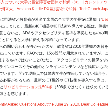
indle導入について大学と視覚障害者団体が和解（米） | カレント
Amazon Kindle DX差別訴訟で和解 | TechCrunch Jap
年に司法省と教育省が連名で米国の全大学の学長宛に通知（”
Dea
を出しました。最新のICT機器やICT技術を導入する際は、障
意しないと、ADAやアクセシビリティ基準を準拠したものの
ことになると大学に伝える内容になっています。
の問い合わせが多かったのか、教育省は2010年通知の趣旨を
に出しています。FAQでは、15の設問が用意されていますが、こ
否定するものではないこと(ただし、アクセシビリティの担保を求
ラインコースやその他のオンラインコンテンツなど幅広いもの
ています。問9で現時点では障害学生が在籍していない場合も
る必要があるため、最新のICT機器やICT技術を導入する際は
と
リハビリテーション法504条
（508条ではなく）は求めてい
強さを感じます。
Asked Questions About the June 29, 2010, Dear Colleague 