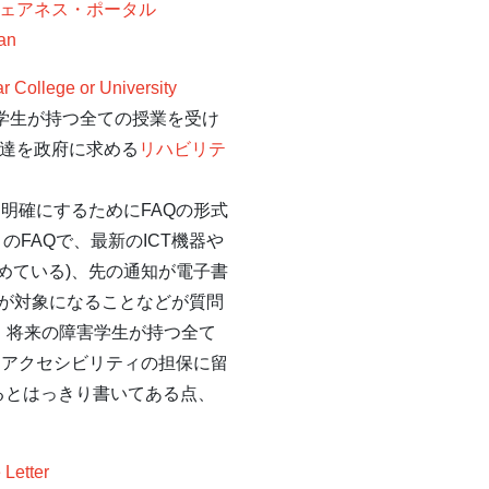
アウェアネス・ポータル
an
r College or University
害学生が持つ全ての授業を受け
調達を政府に求める
リハビリテ
明確にするためにFAQの形式
のFAQで、最新のICT機器や
めている)、先の通知が電子書
が対象になることなどが質問
、将来の障害学生が持つ全て
、アクセシビリティの担保に留
るとはっきり書いてある点、
Letter