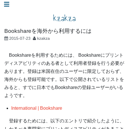
コ
☰
ン
kzakza
テ
ン
Bookshareを海外から利用するには
ツ
2015-07-23
kzakza
へ
ス
Bookshareを利用するためには、 Bookshareにプリント
キ
ディスアビリティのある者として利用者登録を行う必要が
ッ
あります。登録は米国在住のユーザーに限定しておらず、
プ
海外からも登録可能です。以下で公開されているリストを
みると、すでに日本でもBookshareの登録ユーザーがいる
ようです。
International | Bookshare
登録するためには、以下のエントリで紹介したように、
しかるべき専門家にプリントディスアビリティがあること