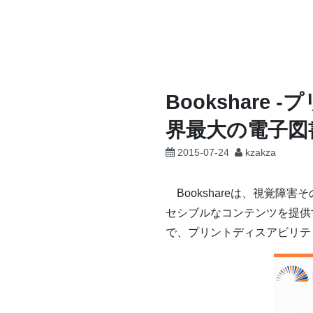
コ
ン
テ
ン
ツ
Bookshar
へ
界最大の電子図書
ス
キ
2015-07-24
kzakza
ッ
プ
Bookshareは、視覚
セシブルなコンテンツを提供
で、プリントディスアビリテ