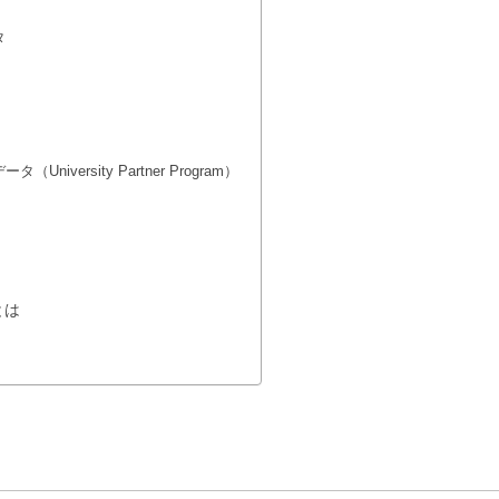
タ
iversity Partner Program）
とは