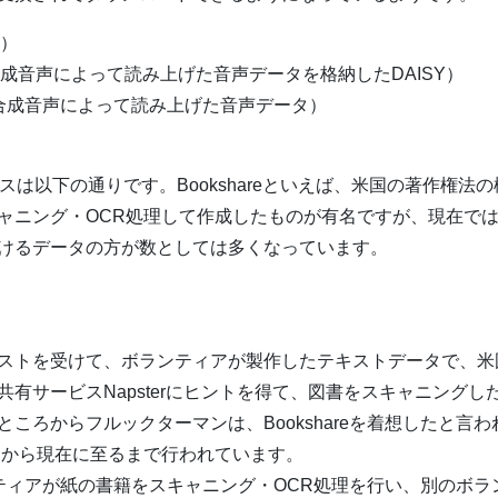
3）
3。合成音声によって読み上げた音声データを格納したDAISY）
合成音声によって読み上げた音声データ）
は以下の通りです。Bookshareといえば、米国の著作権法
ャニング・OCR処理して作成したものが有名ですが、現在で
けるデータの方が数としては多くなっています。
ストを受けて、ボランティアが製作したテキストデータで、米
有サービスNapsterにヒントを得て、図書をスキャニング
ろからフルックターマンは、Bookshareを着想したと言われて
当初から現在に至るまで行われています。
ィアが紙の書籍をスキャニング・OCR処理を行い、別のボラ