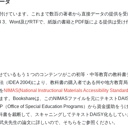
ータ
付けています。これまで数百の著者から直接データの提供を受
UB 3、Word及びRTFで、紙版の書籍とPDF版による提供は
だたせているもう１つのコンテンツがこの初等・中等教育の教科
IDEA 2004)により、教科書の購入者である州や地方教育
を
NIMAS(National Instructional Materials Accessibility Standa
。Bookshareは、このNIMASファイルを元にテキストDA
fice of Special Education Programs）から資
の教科書を裁断して、スキャニングしてテキストDAISY化もして
武夫先生の論文に詳しいので、そちらをご参照ください。