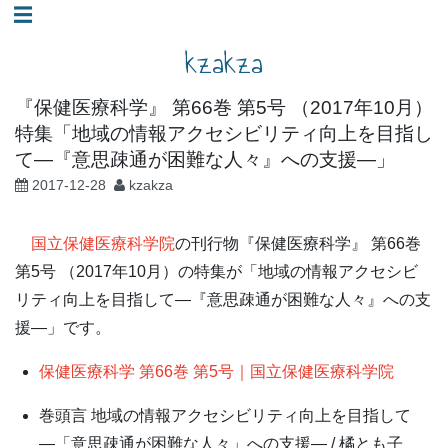
コ
☰
ン
kzakza
テ
ン
『保健医療科学』 第66巻 第5号 （2017年10月）
ツ
特集「地域の情報アクセシビリティ向上を目指し
へ
て―『意思疎通が困難な人々』への支援―」
ス
2017-12-28
kzakza
キ
ッ
国立保健医療科学院
の刊行物『保健医療科学』 第66巻
プ
第5号 （2017年10月）の特集が「地域の情報アクセシビ
リティ向上を目指して―『意思疎通が困難な人々』への支
援―」です。
保健医療科学 第66巻 第5号｜国立保健医療科学院
巻頭言 地域の情報アクセシビリティ向上を目指して
―「意思疎通が困難な人々」への支援― / 橘とも子