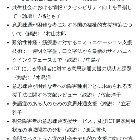
共生社会における情報アクセシビリティ向上を目指し
て〈論壇〉 / 橘とも子
意思疎通が困難な者に対する国の福祉的支援施策につ
いて〈解説〉 / 村山太郎
難治性神経・筋疾患に対するコミュニケーション支援
技術： 透明文字盤，口文字法から最新のサイバニッ
クインタフェースまで〈総説〉 / 中島孝
ICT による障碍者に対する意思疎通支援の現状と課題
〈総説〉 / 水島洋
意思疎通が困難な者への障害種別ごとに求められる支
援手法に関する文献レビュー〈総説〉 / 佐藤洋子
失語症のある人のための意思疎通支援〈総説〉 / 立石
雅子
視覚障害者の意思疎通支援サービス，及びICT機器利用
状況の地域間差の分析〈総説〉 / 渡辺哲也
自閉スペクトラム症の社会モデル的な支援に向けた情