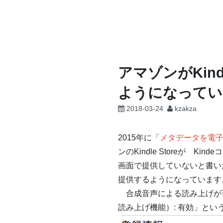
コ
ン
テ
ン
ツ
アマゾンがKi
へ
ようになってい
ス
キ
2018-03-24
kzakza
ッ
プ
2015年に「
メタデータを電
ンのKindle Storeが
画面で提供していないと書い
提供するようになっています
合成音声による読み上げが可能と
読み上げ機能）: 有効」と