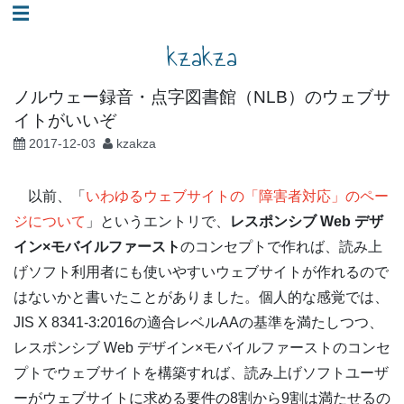
コ
☰
ン
kzakza
テ
ン
ノルウェー録音・点字図書館（NLB）のウェブサ
ツ
イトがいいぞ
へ
2017-12-03
kzakza
ス
キ
以前、「
いわゆるウェブサイトの「障害者対応」のペー
ッ
ジについて
」というエントリで、
レスポンシブ Web デザ
プ
イン×モバイルファースト
のコンセプトで作れば、読み上
げソフト利用者にも使いやすいウェブサイトが作れるので
はないかと書いたことがありました。個人的な感覚では、
JIS X 8341-3:2016の適合レベルAAの基準を満たしつつ、
レスポンシブ Web デザイン×モバイルファーストのコンセ
プトでウェブサイトを構築すれば、読み上げソフトユーザ
ーがウェブサイトに求める要件の8割から9割は満たせるの