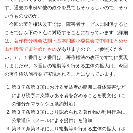
す。過去の事例や他の政令を見てもそうらしいので、そう
いうものなのか。
今回の著作権法改正では、障害者サービスに関係すると
ころでは以下の３点に対応することになっています（詳細
は、
著作権分科会法制・基本問題小委員会で中間まとめた
出た段階でまとめたもの
がありますので、ご参照くださ
い。）。１番目と２番目は、著作権法の改正ですでに実現
しましたが、３番目の複製等を行える主体の拡大は、今回
の著作権法施行令で実現されることになっています。
第３７条第３項における受益者の範囲に身体障害など
により読字に支障がある者を含めることを明文化（こ
の部分がマラケシュ条約対応）
第３７条第３項により認められる著作物の利用行為に
公衆送信（メールによる提供）を追加
第３７条第３項により複製等を行える主体の拡大（ボ