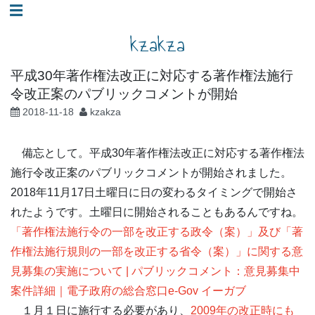
コ
☰
ン
kzakza
テ
ン
平成30年著作権法改正に対応する著作権法施行
ツ
令改正案のパブリックコメントが開始
へ
2018-11-18
kzakza
ス
キ
備忘として。平成30年著作権法改正に対応する著作権法
ッ
施行令改正案のパブリックコメントが開始されました。
プ
2018年11月17日土曜日に日の変わるタイミングで開始さ
れたようです。土曜日に開始されることもあるんですね。
「著作権法施行令の一部を改正する政令（案）」及び「著
作権法施行規則の一部を改正する省令（案）」に関する意
見募集の実施について | パブリックコメント：意見募集中
案件詳細｜電子政府の総合窓口e-Gov イーガブ
１月１日に施行する必要があり、
2009年の改正時にも