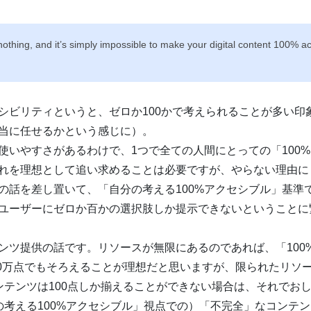
r nothing, and it’s simply impossible to make your digital content 100% a
シビリティというと、ゼロか100かで考えられることが多い印象
当に任せるかという感じに）。
使いやすさがあるわけで、1つで全ての人間にとっての「100
れを理想として追い求めることは必要ですが、やらない理由に
の話を差し置いて、「自分の考える100%アクセシブル」基準で
ユーザーにゼロか百かの選択肢しか提示できないということに
ンツ提供の話です。リソースが無限にあるのであれば、「100
100万点でもそろえることが理想だと思いますが、限られたリソ
ンテンツは100点しか揃えることができない場合は、それでお
の考える100%アクセシブル」視点での）「不完全」なコンテンツ