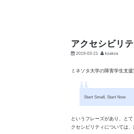
コ
ン
テ
ン
ツ
アクセシビリティは “
へ
2019-03-21
kzakza
ス
キ
ッ
ミネソタ大学の障害学生支援
プ
Start Small, Start Now
というフレーズがあり、とて
クセシビリティについては、