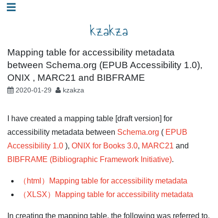
コ
☰
ン
kzakza
テ
ン
Mapping table for accessibility metadata
ツ
between Schema.org (EPUB Accessibility 1.0),
へ
ONIX , MARC21 and BIBFRAME
ス
2020-01-29
kzakza
キ
ッ
I have created a mapping table [draft version] for
プ
accessibility metadata between
Schema.org
(
EPUB
Accessibility 1.0
),
ONIX for Books 3.0
,
MARC21
and
BIBFRAME (Bibliographic Framework Initiative)
.
（html）Mapping table for accessibility metadata
（XLSX）Mapping table for accessibility metadata
In creating the mapping table, the following was referred to.