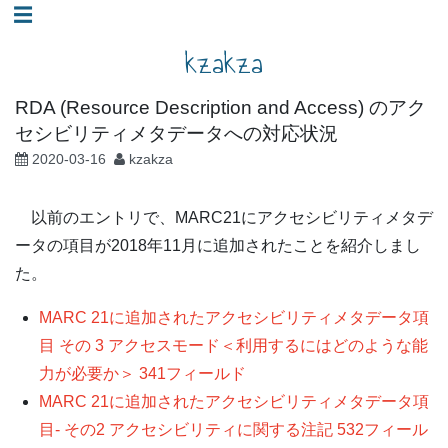
コ
☰
ン
kzakza
テ
ン
RDA (Resource Description and Access) のアク
ツ
セシビリティメタデータへの対応状況
へ
2020-03-16
kzakza
ス
キ
以前のエントリで、MARC21にアクセシビリティメタデ
ッ
ータの項目が2018年11月に追加されたことを紹介しまし
プ
た。
MARC 21に追加されたアクセシビリティメタデータ項
目 その 3 アクセスモード＜利用するにはどのような能
力が必要か＞ 341フィールド
MARC 21に追加されたアクセシビリティメタデータ項
目- その2 アクセシビリティに関する注記 532フィール