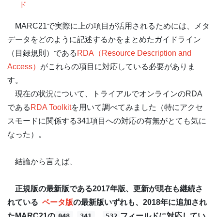
ド
MARC21で実際に上の項目が活用されるためには、メタ
データをどのように記述するかをまとめたガイドライン
（目録規則）である
RDA（Resource Description and
Access）
がこれらの項目に対応している必要がありま
す。
現在の状況について、トライアルでオンラインのRDA
である
RDA Toolkit
を用いて調べてみました（特にアクセ
スモードに関係する341項目への対応の有無がとても気に
なった）。
結論から言えば、
正規版の最新版である2017年版、更新が現在も継続さ
れている
ベータ版
の最新版いずれも、2018年に追加され
たMARC21の
,
、
フィールドに対応してい
048
341
532