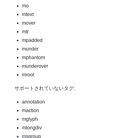
mo
mtext
mover
mtr
mpadded
munder
mphantom
munderover
mroot
サポートされていないタグ:
annotation
maction
mglyph
mlongdiv
msgroup