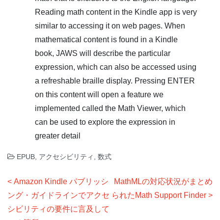
Reading math content in the Kindle app is very
similar to accessing it on web pages. When
mathematical content is found in a Kindle
book, JAWS will describe the particular
expression, which can also be accessed using
a refreshable braille display. Pressing ENTER
on this content will open a feature we
implemented called the Math Viewer, which
can be used to explore the expression in
greater detail
EPUB
,
アクセシビリティ
,
数式
投
Amazon Kindle パブリッシ
MathMLの対応状況がまとめ
稿
ング・ガイドラインでアクセ
られたMath Support Finder
ナ
シビリティの要件に言及して