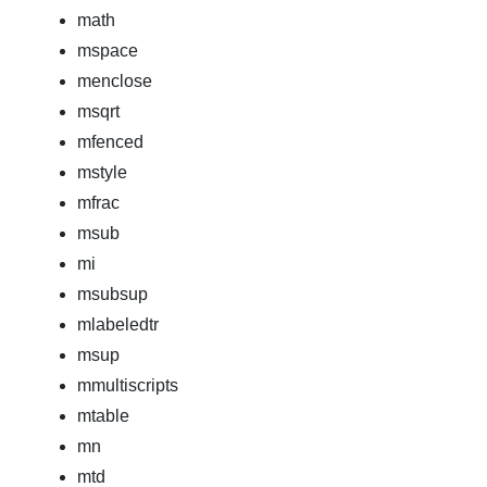
math
mspace
menclose
msqrt
mfenced
mstyle
mfrac
msub
mi
msubsup
mlabeledtr
msup
mmultiscripts
mtable
mn
mtd