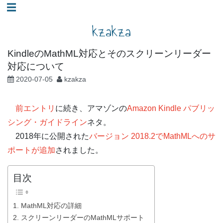
コ
☰
ン
kzakza
テ
ン
KindleのMathML対応とそのスクリーンリーダー
ツ
対応について
へ
2020-07-05
kzakza
ス
キ
前エントリ
に続き、アマゾンの
Amazon Kindle パブリッ
ッ
シング・ガイドライン
ネタ。
プ
2018年に公開された
バージョン 2018.2でMathMLへのサ
ポートが追加
されました。
目次
1. MathML対応の詳細
2. スクリーンリーダーのMathMLサポート