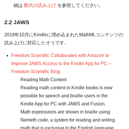
細は
数式の読み上げ
を参照してください。
2.2 JAWS
2019年10月にKindleに埋め込まれたMathMLコンテンツの
読み上げに対応したそうです。
Freedom Scientific Collaborates with Amazon to
Improve JAWS Access to the Kindle App for PC –
Freedom Scientific Blog
Reading Math Content
Reading math content in Kindle books is now
possible for speech and braille users in the
Kindle App for PC with JAWS and Fusion.
Math expressions are shown in braille using
Nemeth code, a system for reading and writing
math that is exclusive to the English language.