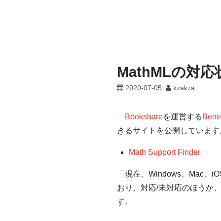
コ
ン
テ
ン
ツ
MathMLの対応状
へ
2020-07-05
kzakza
ス
キ
ッ
Bookshare
を運営する
Bene
プ
きるサイトを公開しています
Math Support Finder
現在、Windows、Mac、
おり、対応/未対応のほうか、
す。