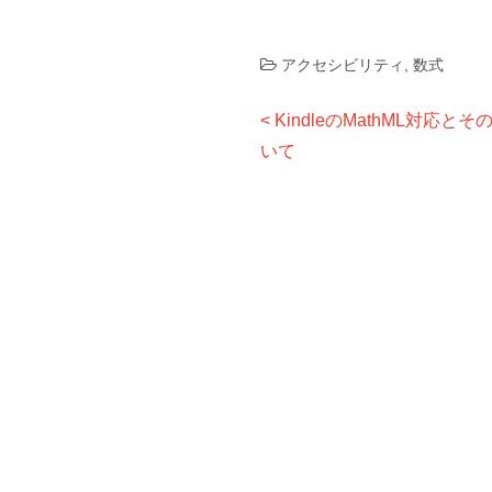
アクセシビリティ
,
数式
投
KindleのMathML対応
稿
いて
ナ
ビ
ゲ
ー
シ
ョ
ン