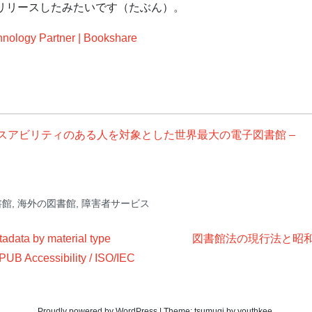
正式リリースしたみたいです（たぶん）。
nology Partner | Bookshare
ントディスアビリティのある人を対象とした世界最大の電子図書館 –
書館
,
海外の図書館
,
障害者サービス
tadata by material type
図書館法の現行法と昭和
B Accessibility / ISO/IEC
Proudly powered by WordPress
|
Theme:
tsumugi
by
youthkee
.