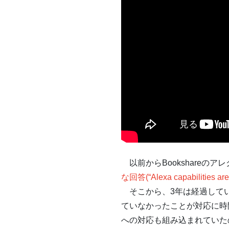
以前からBookshareの
な回答(“Alexa capabilities a
そこから、3年は経過していますが
ていなかったことが対応に時間を
への対応も組み込まれていたの