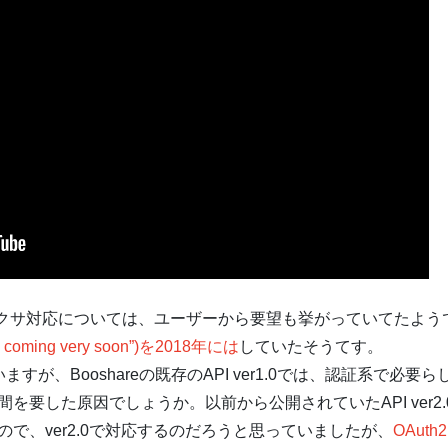
アレクサ対応については、ユーザーから要望も挙がっていてたよう
re coming very soon”)を2018年には
していたそうてす。
、Booshareの既存のAPI ver1.0では、認証系で必要らしい
要した原因でしょうか。以前から公開されていたAPI ver2.0の
で、ver2.0で対応するのだろうと思っていましたが、
OAuth