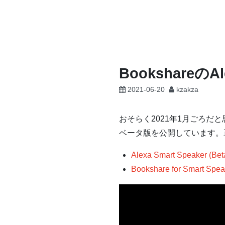
コ
ン
テ
ン
ツ
Bookshare
へ
2021-06-20
kzakza
ス
キ
ッ
おそらく2021年1月ごろだ
プ
ベータ版を公開しています。
Alexa Smart Speaker (Beta
Bookshare for Smart Speak