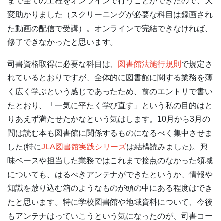
まで全ての工程をオンラインで行うことができたので、大
変助かりました（スクリーニングが必要な科目は録画され
た動画の配信で受講）。オンラインで完結できなければ、
修了できなかったと思います。
司書資格取得に必要な科目は、
図書館法施行規則
で規定さ
れているとおりですが、全体的に図書館に関する業務を薄
く広く学ぶという感じであったため、前のエントリで書い
たとおり、「一気に平たく学び直す」という私の目的はと
りあえず満たせたかなという気はします。10月から3月の
間は読む本も図書館に関係するものになるべく集中させま
した(特に
JLA図書館実践シリーズ
は結構読みました)。興
味ベースや担当した業務ではこれまで接点のなかった領域
についても、はるべきアンテナができたというか、情報や
知識を放り込む箱のようなものが頭の中にある程度はでき
たと思います。特に学校図書館や地域資料について、今後
もアンテナはっていこうという気になったのが、司書コー