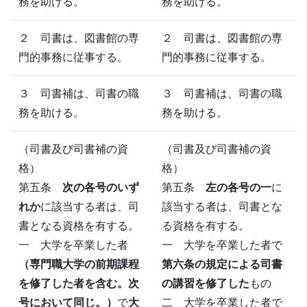
務を助ける。
務を助ける。
２ 司書は、図書館の専
２ 司書は、図書館の専
門的事務に従事する。
門的事務に従事する。
３ 司書補は、司書の職
３ 司書補は、司書の職
務を助ける。
務を助ける。
（司書及び司書補の資
（司書及び司書補の資
格）
格）
第五条
次の各号のいず
第五条
左の各号の一
に
れか
に該当する者は、司
該当する者は、司書とな
書となる資格を有する。
る資格を有する。
一 大学を卒業した者
一 大学を卒業した者で
（専門職大学の前期課程
第六条の規定による司書
を修了した者を含む。次
の講習を修了した
もの
号において同じ。）
で
大
二 大学を卒業した者で