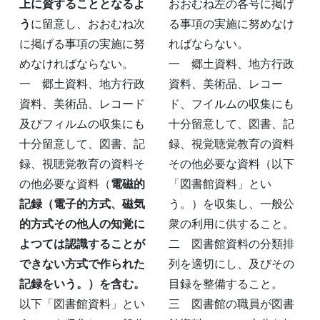
上に資することとなるよ
おおむね左の各号に掲げ
う
に留意し、おおむね次
る事項の実施に努めなけ
に掲げる事項の実施に努
ればならない。
めなければならない。
一 郷土資料、地方行政
一 郷土資料、地方行政
資料、美術品、レコー
資料、美術品、レコード
ド、フイルムの収集にも
及びフィルムの収集にも
十分留意して、図書、記
十分留意して、図書、記
録、視覚聴覚教育の資料
録、視聴覚教育の資料そ
その他必要な資料（以下
の他必要な資料（
電磁的
「図書館資料」とい
記録（電子的方式、磁気
う。）を収集し、一般公
的方式その他人の知覚に
衆の利用に供すること。
よつては認識することが
二 図書館資料の分類排
できない方式で作られた
列を適切にし、及びその
記録をいう。）を含む。
目録を整備すること。
以下「図書館資料」とい
三 図書館の職員が図書