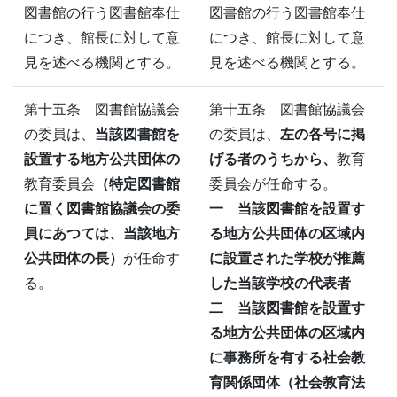
図書館の行う図書館奉仕
図書館の行う図書館奉仕
につき、館長に対して意
につき、館長に対して意
見を述べる機関とする。
見を述べる機関とする。
第十五条 図書館協議会
第十五条 図書館協議会
の委員は、
当該図書館を
の委員は、
左の各号に掲
設置する地方公共団体の
げる者のうちから、
教育
教育委員会
（特定図書館
委員会が任命する。
に置く図書館協議会の委
一 当該図書館を設置す
員にあつては、当該地方
る地方公共団体の区域内
公共団体の長）
が任命す
に設置された学校が推薦
る。
した当該学校の代表者
二 当該図書館を設置す
る地方公共団体の区域内
に事務所を有する社会教
育関係団体（社会教育法