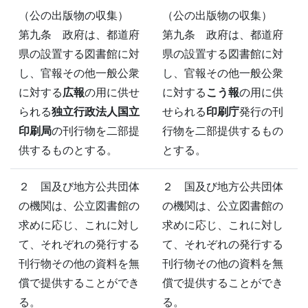
（公の出版物の収集）
（公の出版物の収集）
第九条 政府は、都道府
第九条 政府は、都道府
県の設置する図書館に対
県の設置する図書館に対
し、官報その他一般公衆
し、官報その他一般公衆
に対する
広報
の用に供せ
に対する
こう報
の用に供
られる
独立行政法人国立
せられる
印刷庁
発行の刊
印刷局
の刊行物を二部提
行物を二部提供するもの
供するものとする。
とする。
２ 国及び地方公共団体
２ 国及び地方公共団体
の機関は、公立図書館の
の機関は、公立図書館の
求めに応じ、これに対し
求めに応じ、これに対し
て、それぞれの発行する
て、それぞれの発行する
刊行物その他の資料を無
刊行物その他の資料を無
償で提供することができ
償で提供することができ
る。
る。