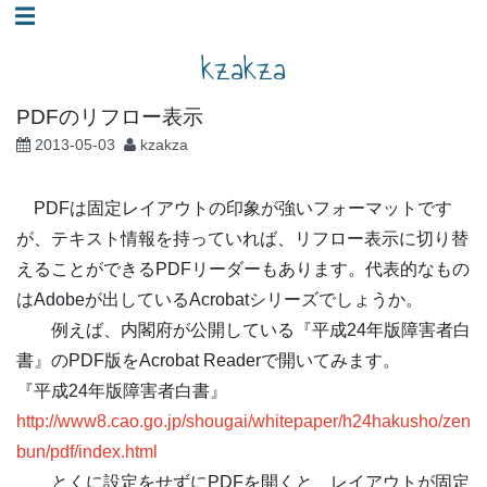
コ
☰
ン
kzakza
テ
ン
PDFのリフロー表示
ツ
2013-05-03
kzakza
へ
ス
PDFは固定レイアウトの印象が強いフォーマットです
キ
が、テキスト情報を持っていれば、リフロー表示に切り替
ッ
えることができるPDFリーダーもあります。代表的なもの
プ
はAdobeが出しているAcrobatシリーズでしょうか。
例えば、内閣府が公開している『平成24年版障害者白
書』のPDF版をAcrobat Readerで開いてみます。
『平成24年版障害者白書』
http://www8.cao.go.jp/shougai/whitepaper/h24hakusho/zen
bun/pdf/index.html
とくに設定をせずにPDFを開くと、レイアウトが固定