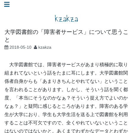
コ
☰
ン
kzakza
テ
ン
大学図書館の「障害者サービス」について思うこ
ツ
と
へ
2018-05-10
kzakza
ス
キ
大学図書館では、障害者サービスがあまり積極的に取り
ッ
組まれてないという話をたまに耳にします。大学図書館関
プ
係者自身からも「あまりきちんとやれてない」ということ
を言われることがあります。しかし、そういう話を聞く都
度、「本当にそうなのかなぁ？そういう捉え方でよいのか
なぁ？」と疑問に感じるところがあります。障害のある学
生が大学におり、学生も大学生活を送る上で図書館を利用
することは不可欠ですので、全くやれていないということ
はないのではないかと。あくまでわずかなデータとわずか