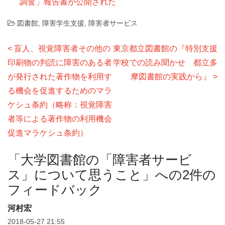
調査」報告書が公開された
図書館
,
障害学生支援
,
障害者サービス
投
盲人、視覚障害者その他の
東京都立図書館の『特別支援
稿
印刷物の判読に障害のある者
学校での読み聞かせ 都立多
ナ
が発行された著作物を利用す
摩図書館の実践から』
る機会を促進するためのマラ
ビ
ケシュ条約（略称：視覚障害
ゲ
者等による著作物の利用機会
ー
促進マラケシュ条約）
シ
ョ
「
大学図書館の「障害者サービ
ン
ス」について思うこと
」への2件の
フィードバック
河村宏
2018-05-27 21:55