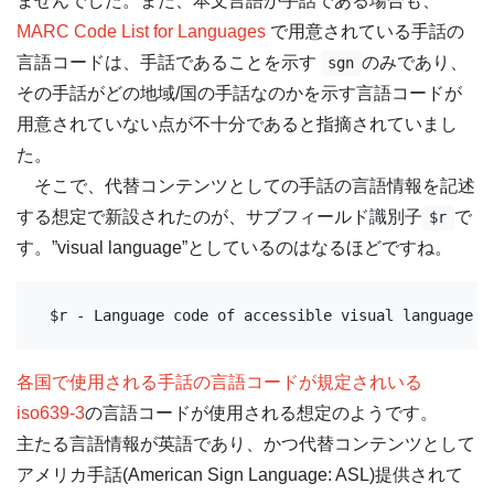
ませんでした。また、本文言語が手話である場合も、
MARC Code List for Languages
で用意されている手話の
言語コードは、手話であることを示す
のみであり、
sgn
その手話がどの地域/国の手話なのかを示す言語コードが
用意されていない点が不十分であると指摘されていまし
た。
そこで、代替コンテンツとしての手話の言語情報を記述
する想定で新設されたのが、サブフィールド識別子
で
$r
す。”visual language”としているのはなるほどですね。
$r - Language code of accessible visual language (
各国で使用される手話の言語コードが規定されいる
iso639-3
の言語コードが使用される想定のようです。
主たる言語情報が英語であり、かつ代替コンテンツとして
アメリカ手話(American Sign Language: ASL)提供されて