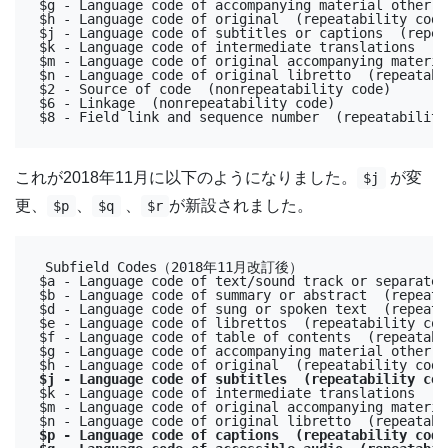
$g - Language code of accompanying material other t
$h - Language code of original  (repeatability code)
$j - Language code of subtitles or captions  (repea
$k - Language code of intermediate translations  (r
$m - Language code of original accompanying materia
$n - Language code of original libretto  (repeatabi
$2 - Source of code  (nonrepeatability code)

$6 - Linkage  (nonrepeatability code)

$8 - Field link and sequence number  (repeatability
これが2018年11月に以下のようになりました。
が変
$j
更、
、
、
が新設されました。
$p
$q
$r
Subfield Codes（2018年11月改訂後）

$a - Language code of text/sound track or separate 
$b - Language code of summary or abstract  (repeata
$d - Language code of sung or spoken text  (repeata
$e - Language code of librettos  (repeatability code
$f - Language code of table of contents  (repeatabi
$g - Language code of accompanying material other t
$j - Language code of subtitles  (repeatability c
$k - Language code of intermediate translations  (r
$m - Language code of original accompanying materia
$p - Language code of captions  (repeatability cod