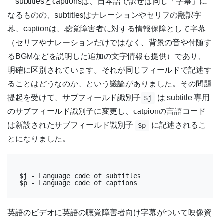
subtitlesとcaptionsは、日本語で訳せば同じ「字幕」に
なるものの、subtitlesはナレーションやセリフの翻訳字
幕、captionは、聴覚障害者に対する情報保障として字幕
（セリフやナレーションだけではなく、背景の音や付随す
るBGMなどを説明した追加の文字情報も提供）であり、
明確に区別されています。それが同じフィールドで記述す
ることはどうなのか、という議論がありました。その問題
提起を受けて、サブフィールド識別子
は subtitle 専用
$j
のサブフィールド識別子に変更し、catpionの言語コード
は新設されたサブフィールド識別子
に記述されるこ
$p
とになりました。
$j - Language code of subtitles

$p - Language code of captions 
英語のビデオに英語の聴覚障害者向け字幕がついて映像資