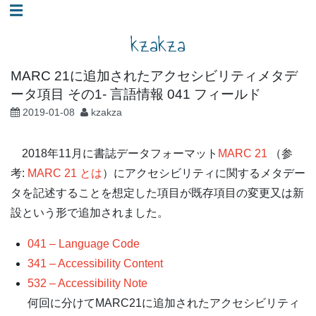
コ
☰
ン
kzakza
テ
ン
MARC 21に追加されたアクセシビリティメタデ
ツ
ータ項目 その1- 言語情報 041 フィールド
へ
2019-01-08
kzakza
ス
キ
2018年11月に書誌データフォーマット
MARC 21
（参
ッ
考:
MARC 21 とは
）にアクセシビリティに関するメタデー
プ
タを記述することを想定した項目が既存項目の変更又は新
設という形で追加されました。
041 – Language Code
341 – Accessibility Content
532 – Accessibility Note
何回に分けてMARC21に追加されたアクセシビリティ