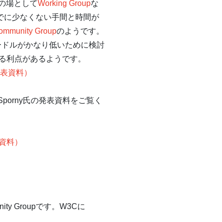
の場として
Working Group
な
までに少なくない手間と時間が
ommunity Group
のようです。
げるハードルがかなり低いために検討
る利点があるようです。
y氏発表資料）
Sporny氏の発表資料をご覧く
発表資料）
ty Groupです。W3Cに