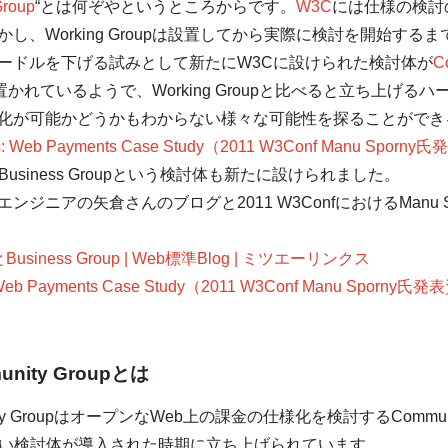
Group
“とは何ぞやというところからです。
W3C
には仕様の検討
し、Working Groupは設置してから実際に検討を開始する
ードルを下げる試みとして新たにW3Cに設けられた検討体が
C
段階に置かれているようで、Working Groupと比べると立ち上
化が可能かどうかもわからない様々な可能性を探ることができ
s: Web Payments Case Study（2011 W3Conf Manu Sporn
かにBusiness Groupという検討体も新たに設けられました。
ニアの矢倉さんのブログと2011 W3ConfにおけるManu 
とBusiness Group | Web標準Blog | ミツエーリンクス
 Web Payments Case Study（2011 W3Conf Manu Sporny氏
munity Groupとは
ity GroupはオープンなWeb上の課金の仕様化を検討するCommuni
という新しい検討体が導入された時期に立ち上げられています。