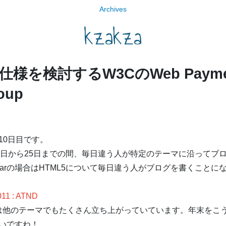
Archives
kzakza
様を検討するW3CのWeb Payme
oup
arの10日目です。
は、12月1日から25日までの間、毎日違う人が特定のテーマに沿っ
Calendarの場合はHTML5について毎日違う人がブログを書くことに
011 : ATND
endarは他のテーマでもたくさん立ち上がっていています。年末を
いですね！