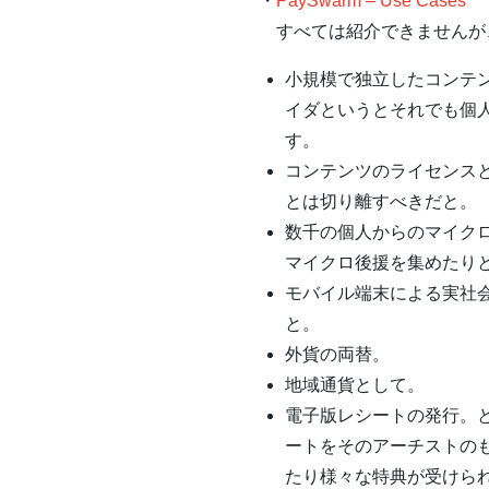
・
PaySwarm – Use Cases
すべては紹介できませんが
小規模で独立したコンテ
イダというとそれでも個
す。
コンテンツのライセンス
とは切り離すべきだと。
数千の個人からのマイク
マイクロ後援を集めたり
モバイル端末による実社
と。
外貨の両替。
地域通貨として。
電子版レシートの発行。
ートをそのアーチストの
たり様々な特典が受けら